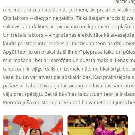
Taiczicuaņ
mierināt prātu un atslābināt ķermeni, šīs prasmes vitāli ne
Cits faktors -- diezgan negaidīts. Tā kā šaujamierocis kļuva
saka viscaur dalīties ar taiczicuaņ noslēpumiem ar plašu p
Un trešais faktors -- vingrošanas efektivitāte kā atveseļ
ļaudis pārstāja interesēties ar taiczicuaņ teorijas dziļumie
Apgūt teoriju un praksi dziļā līmenī pieprasa laiku un pūles,
mierināšanai, bet arī sarežģītā un augsta māksla. Lēnas me
taiczicuaņ ir vijīgs, daiļš un izsmalcināts ne tikai ārīgi, be
veselību un var atvest pie apskaidrības. Kad praktizējošais 
pašaizsardzibai. Divkaujā taiczicuaņ piedāva pavisam citus p
vāju pret spēcīgu. Bet tā kā cīņas taiczitcuaņ teorija ir da
Pieredzējušā meistara pareizā vadība var ietaupīt jums b