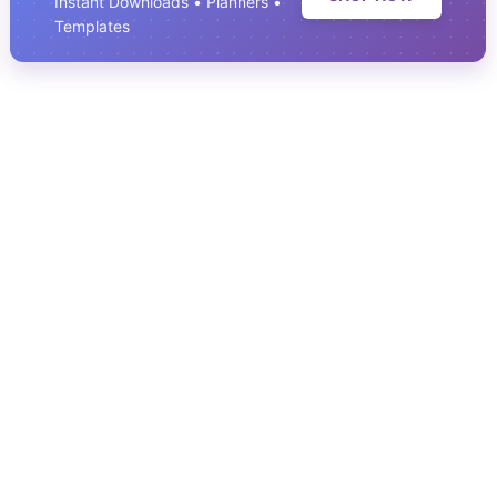
Instant Downloads • Planners •
Templates