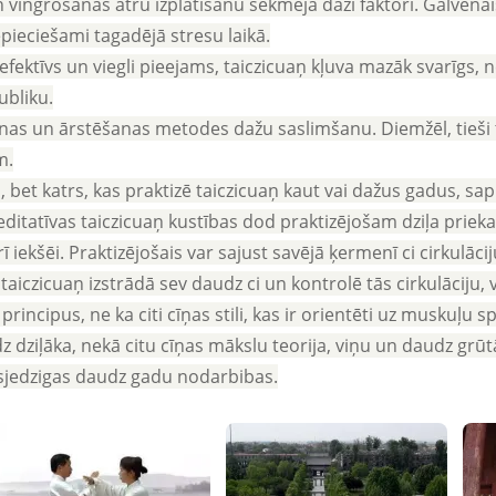
 vingrošanas ātru izplatīšanu sekmēja daži faktori. Galvenais
pieciešami tagadējā stresu laikā.
 efektīvs un viegli pieejams, taiczicuaņ kļuva mazāk svarīgs, 
ubliku.
ošanas un ārstēšanas metodes dažu saslimšanu. Diemžēl, tieš
m.
 bet katrs, kas praktizē taiczicuaņ kaut vai dažus gadus, sapr
ditatīvas taiczicuaņ kustības dod praktizējošam dziļa prieka
t arī iekšēi. Praktizējošais var sajust savējā ķermenī ci cirkulā
taiczicuaņ izstrādā sev daudz ci un kontrolē tās cirkulāciju,
rincipus, ne ka citi cīņas stili, kas ir orientēti uz muskuļu
udz dziļāka, nekā citu cīņas mākslu teorija, viņu un daudz grū
esjedzigas daudz gadu nodarbibas.