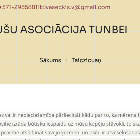
+371-29558811
vaseckis.v@gmail.com
UŠU ASOCIĀCIJA TUNBEI
Atpakaļceļš
Sākums
Taiczicuaņ
z vai ir nepieciešamība pārliecināt kādu par to, ka mērena fiz
ihe izrāda būtisku iespaidu uz mūsu kopēju stāvokli, to skait
 prasme atslabinat savējo ķermeni un psihi ir atveseļošanas 