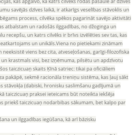
jas, kas apgalvo, ka katrs cilvēks rodas pasaulē ar dzīves
umu savējās dzīves laikā, ir atkarīgs veselības stāvoklis un
izbēgams process, cilvēka spēkos pagarināt savējo aktivitāti
as atbalstam un radošās ilggadības, no džoginga un
 recepšu, un katrs cilvēks ir brīvs izvēlēties sev tas, kas
s neatkartojams un unikāls.Viena no pietiekami zināmam
neeksistē viens bez cita, atveseļošanas, garīgi-filozofiska
 un krastmals visi, bez izņēmuma, pilsētu un apdzīvotu
s taiczicuaņ skaits Ķīnā satriec: tikai pa oficiāliem
za pakāpē, sekmē racionāla treniņu sistēma, kas ļauj sākt
as stāvokļa (dabiski, hronisku saslimšanu gadījumā un
kā taiczicuaņ praksei ieteicams būt noteikta iekšēja
ums priekš taiczicuaņ nodarbibas sākumam, bet kalpo par
šana un ilggadības iegūšana, kā arī bāzisku