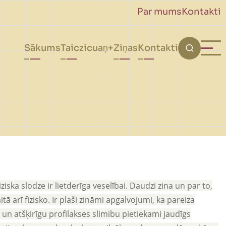
Par mums
Kontakti
Galvenā
Sākums
Taiczicuaņ
Ziņas
Kontakti
navigācija
iska slodze ir lietderīga veselībai. Daudzi zina un par to,
ā arī fizisko. Ir plaši zināmi apgalvojumi, ka pareiza
un atšķirīgu profilakses slimibu pietiekami jaudīgs