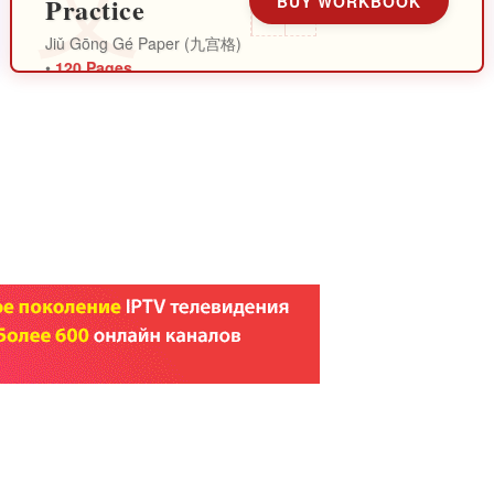
Practice
BUY WORKBOOK
Jiǔ Gōng Gé Paper (九宫格)
•
120 Pages