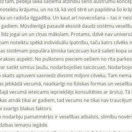
Bez tam, pēdējā laikā saņēma atzinību seno austrumu koncepci
noteiktu krājumu, un no tā, kā viņš tērē un papildina šo krāj
iska un radoša ilggadība. Un kaut arī novecošana -- tas ir ne
 gadiem. Mūsdienīgā pasaulē eksistē daudz sistēmu veselīb
līdz jogai un un cīņas mākslam. Protams, dzīvē nav universālu
iņam noteiktu spēkā individuālu īpatnību, taču katrs cilvēk
s sistēmam populāra ķīniska taiczicuaņ kurā salieti kopa un 
prakses aspekti. No pulkstens pieciem-sešiem no rīta parkos
var satikt simtus ļaužu, nodarbojošies taiczicuaņ. Nodarbojošo
o skaits aptuveni sasniedz divsimt miljoni cilveku. Tam nema
s jebkādā vecumā, neatkarīgi no fiziskas formas un veselīb
ajā vecumā ieteicams iepriekšējs konsultēties ar ārstu). Tā 
 kas atnāk tikai ar gadiem, tad vecums ne tikai nav traucēj
i svarīgs blakus faktors.
ņ nodarbju pamatmērķis ir veselības atbalsts, slimību novēr
dzibas iemaņu iegāde.