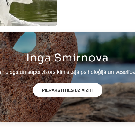
Inga Smirnova
sihologs un supervizors klīniskajā psiholoģijā un veselīb
PIERAKSTĪTIES UZ VIZĪTI