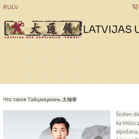
Pārlekt uz galveno saturu
RU
LV
LATVIJAS 
Что такое Тайцзицюань 太極拳
Šodien die
ka mūsu ps
elpošana,