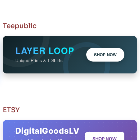
Teepublic
LAYER LOOP
SHOP NOW
Unique Prints & T-Shirts
ETSY
DigitalGoodsLV
SHOP NOW