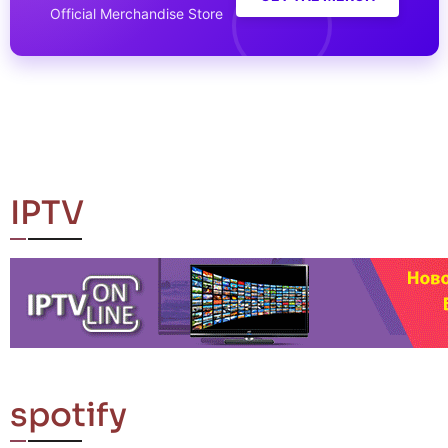
Official Merchandise Store
IPTV
spotify