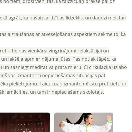
 no tiem, droši vien, tas, ka taiczicuaņ prakse palīdz
nekā agrāk, ka pašaizsardzības līdzeklis, un daudzi meistari
i tas aizraušanās ar atveseļošanas aspektiem sekmē to, ka
ot -- tie nav vienkārši vingrinājumi relaksācijai un
 un iekšēja apmierinājuma jūtas. Tas notiek tāpēc, ka
ciju un sasniegt meditatīva prāta mieru. Ci cirkulācija uzlabo
 viņš var izmantot ci nepieciešamas situācijās pat
 spēka pielietojumu. Taiczicuaņ izmanto mīkstu pret cietu un
tāk iemācities, un tam ir nepieciešams skolotajs.