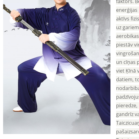
faktors. 
enerģijas 
aktīvs fiz
uz gariem
aerobikas 
piestāv v
vingrošana
un cīņas 
viet Ķīnā 
datiem, t
nodarbiba
padzīvojuš
pieredze,
gandrīz va
Taiczicua
pašaizsar