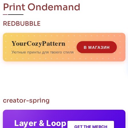
Print Ondemand
REDBUBBLE
YourCozyPattern
В МАГАЗИН
Уютные принты для твоего стиля
creator-spring
Layer & Loop
GET THE MERCH