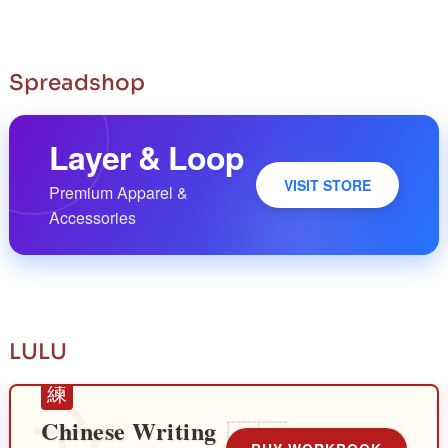
Spreadshop
Layer & Loop
VISIT STORE
Premium Apparel &
Accessories
LULU
練
Chinese Writing