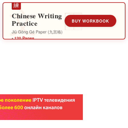
練
Chinese Writing
Practice
BUY WORKBOOK
Jiǔ Gōng Gé Paper (九宫格)
•
120 Pages