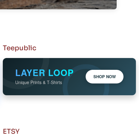
Teepublic
LAYER LOOP
SHOP NOW
Unique Prints & T-Shirts
ETSY