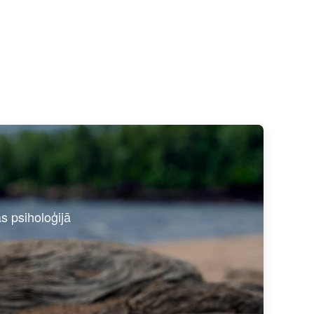
as psiholoģijā