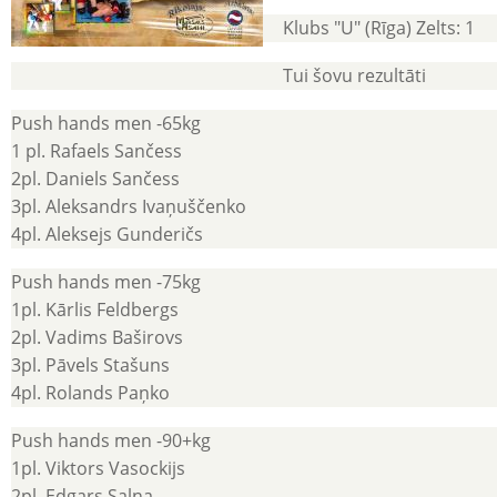
Klubs "U" (Rīga) Zelts: 1
Tui šovu rezultāti
Push hands men -65kg
1 pl. Rafaels Sančess
2pl. Daniels Sančess
3pl. Aleksandrs Ivaņuščenko
4pl. Aleksejs Gunderičs
Push hands men -75kg
1pl. Kārlis Feldbergs
2pl. Vadims Baširovs
3pl. Pāvels Stašuns
4pl. Rolands Paņko
Push hands men -90+kg
1pl. Viktors Vasockijs
2pl. Edgars Salna