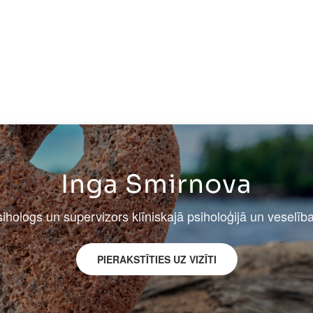
Inga Smirnova
sihologs un supervizors klīniskajā psiholoģijā un veselīb
PIERAKSTĪTIES UZ VIZĪTI