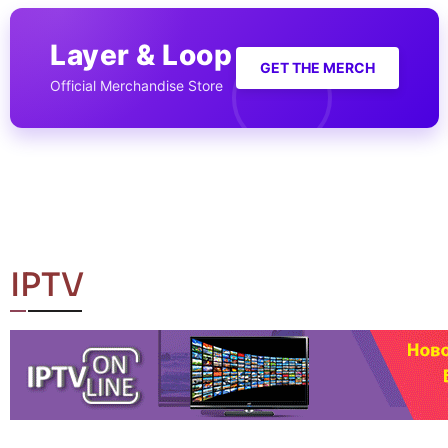
Layer & Loop
GET THE MERCH
Official Merchandise Store
IPTV