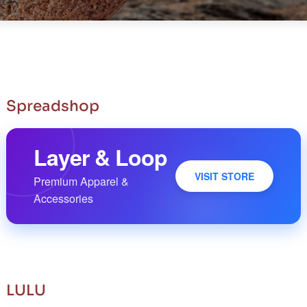
Spreadshop
Layer & Loop
VISIT STORE
Premium Apparel &
Accessories
LULU