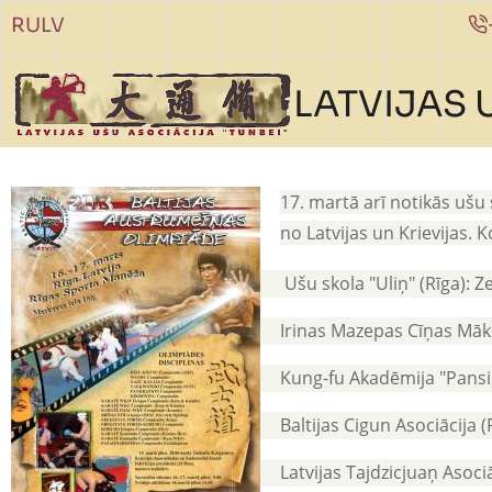
Pārlekt uz galveno saturu
RU
LV
LATVIJAS 
17. martā arī notikās ušu
no Latvijas un Krievijas. 
Ušu skola "Uliņ" (Rīga): Ze
Irinas Mazepas Cīņas Māks
Kung-fu Akadēmija "Pansin"
Baltijas Cigun Asociācija (R
Latvijas Tajdzicjuaņ Asociāc