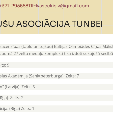
+371-29558811
vaseckis.v@gmail.com
UŠU ASOCIĀCIJA TUNBEI
 sacensības (taolu un tujšou) Baltijas Olimpiādes Cīņas Māksl
Kopumā 27 zelta medaļu komplekti tika izdoti sekojošā secībā
lts: 9
las Akadēmija (Sanktpēterburga): Zelts: 7
 (Latvija): Zelts: 5
īga): Zelts: 2
ija: (Rīga) Zelts: 1