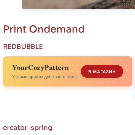
Print Ondemand
REDBUBBLE
YourCozyPattern
В МАГАЗИН
Уютные принты для твоего стиля
creator-spring