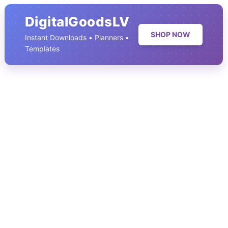
DigitalGoodsLV
SHOP NOW
Instant Downloads • Planners •
Templates