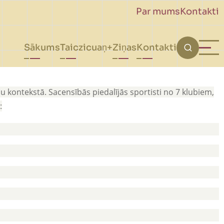
Par mums
Kontakti
Galvenā
Sākums
Taiczicuaņ
Ziņas
Kontakti
navigācija
u kontekstā. Sacensībās piedalījās sportisti no 7 klubiem,
: