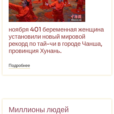
ноября 401 беременная женщина
установили новый мировой
рекорд по тай-чи в городе Чанша,
провинция Хунань.
Подробнее
о
Беременные
женщины
побили
мировой
рекорд
по
Миллионы людей
тай-