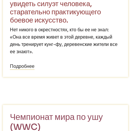
увидеть силуэт человека,
старательно практикующего
боевое искусство.
Нет никого в окрестностях, кто бы ее не знал:
«Она все время живет в этой деревне, каждый
день тренирует кунг-фу, деревенские жители все
ее знают».
Подробнее
о
Вся
жизнь
–
КУНГ-
ФУ
Чемпионат мира по ушу
(WWC)