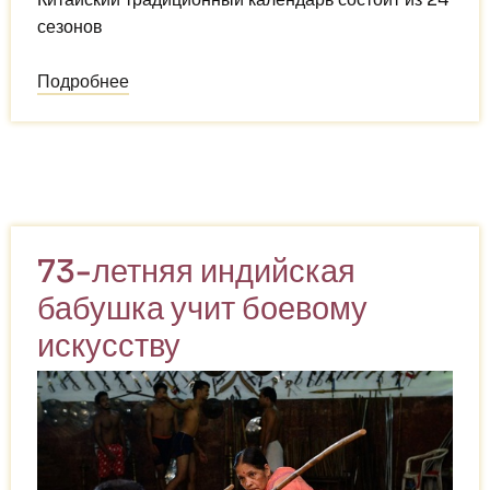
сезонов
Подробнее
о
Традиционный
китайский
календарь
признан
мировым
наследием
73-летняя индийская
ЮНЕСКО
бабушка учит боевому
искусству