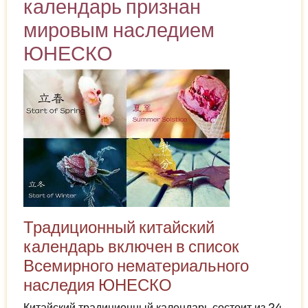
календарь признан
ЮНЕСКО
мировым наследием
ЮНЕСКО
Традиционный китайский
календарь включен в список
Всемирного нематериального
наследия ЮНЕСКО
Китайский традиционный календарь состоит из 24