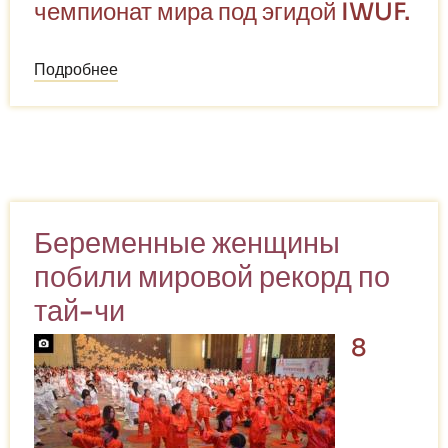
чемпионат мира под эгидой IWUF.
Подробнее
о
Чемпионат
мира
по
ушу
(WWC)
Беременные женщины
побили мировой рекорд по
тай-чи
8