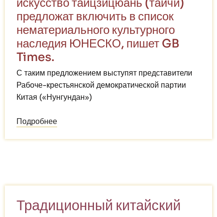
искусство тайцзицюань (тайчи)
предложат включить в список
нематериального культурного
наследия ЮНЕСКО, пишет GB
Times.
С таким предложением выступят представители
Рабоче-крестьянской демократической партии
Китая («Нунгундан»)
Подробнее
о
Тайцзицюань
рекомендуют
включить
в
список
культурного
Традиционный китайский
наследия