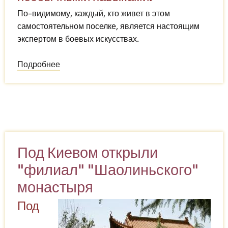
По-видимому, каждый, кто живет в этом
самостоятельном поселке, является настоящим
экспертом в боевых искусствах.
Подробнее
о
Гуанси
Донг:
деревня,
где
все
владеют
Под Киевом открыли
кунг-
"филиал" "Шаолиньского"
фу
(Китай)
монастыря
Под