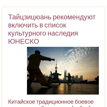
行
云
Тайцзицюань рекомендуют
流
включить в список
水
культурного наследия
ЮНЕСКО
Китайское традиционное боевое