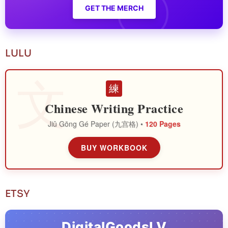
GET THE MERCH
LULU
練
Chinese Writing Practice
Jiǔ Gōng Gé Paper (九宫格) •
120 Pages
BUY WORKBOOK
ETSY
DigitalGoodsLV