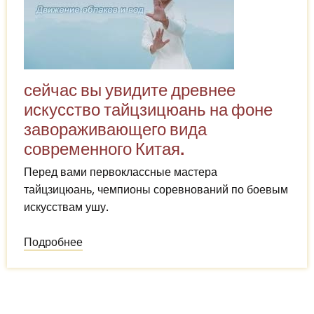
сейчас вы увидите древнее
искусство тайцзицюань на фоне
завораживающего вида
современного Китая.
Перед вами первоклассные мастера
тайцзицюань, чемпионы соревнований по боевым
искусствам ушу.
Подробнее
о
Движение
облаков
и
вод