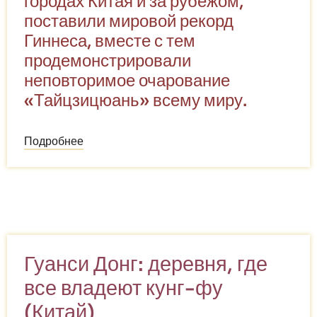
городах Китая и за рубежом,
поставили мировой рекорд
Гиннеса, вместе с тем
продемонстрировали
неповторимое очарование
«Тайцзицюань» всему миру.
Подробнее
о
Миллионы
людей
одновременно
практикуют
«Тайцзицюань»
для
Гуанси Донг: деревня, где
Книги
все владеют кунг-фу
рекордов
Гиннеса
(Китай)