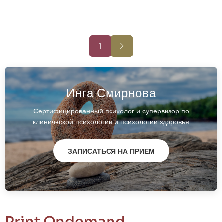
открыли
"филиал"
"Шаолиньского"
Нумерация
монастыря
1
страниц
Следующая
страница
Инга Смирнова
Сертифицированный психолог и супервизор по
клинической психологии и психологии здоровья
ЗАПИСАТЬСЯ НА ПРИЕМ
Print Ondemand