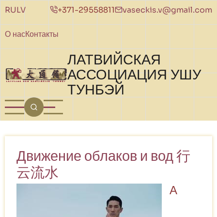
Перейти к основному содержанию
RU
LV
+371-29558811
vaseckis.v@gmail.com
О нас
Контакты
ЛАТВИЙСКАЯ
АССОЦИАЦИЯ УШУ
ТУНБЭЙ
Движение облаков и вод 行
云流水
А