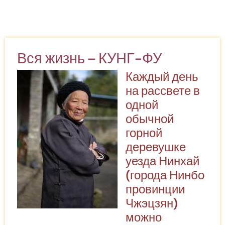
индийская
бабушка
учит
боевому
Вся жизнь – КУНГ-ФУ
искусству
Каждый день
на рассвете в
одной
обычной
горной
деревушке
уезда Нинхай
(города Нинбо
провинции
Чжэцзян)
можно