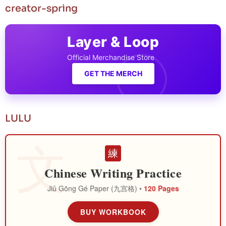
creator-spring
Layer & Loop
Official Merchandise Store
GET THE MERCH
LULU
練
Chinese Writing Practice
Jiǔ Gōng Gé Paper (九宫格) •
120 Pages
BUY WORKBOOK