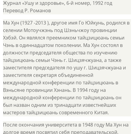
Журнал «Ушу и здоровье», 6-й номер, 1992 год
Перевод Р. Романов
Ма Хун (1927 -2013 ), другое имя Го Юйкунь, родился в
селении Мотоучжэнь под Шэньчжоу провинции
Хэбэй. Он являлся преемником тайцзицюань семьи
Чэнь в одиннадцатом поколении. Ма Хун состоял в
должности председателя общества по изучению
тайцзицюань семьи Чэнь г. Шицзячжуана, а также
заместителя председателя по ушу г. Шицзячжуана и
заместителя секретаря объединенной
международной конференции по тайцзицюань в
Вэньсяне провинции Хэнань. В 1994 году на
международной конференции по тайцзицюань он
был назван одним из тринадцати известнейших
мастеров тайцзицюань современного Китая.
После окончания университета в 1948 году Ма Хун на
долгое время посвятил себя преподавательской,