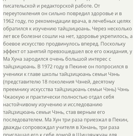
писательской и редакторской работе. От
переутомления он сильно повредил здоровье и в
1962 году, по рекомендации врача, в лечебных целях
обратился к изучению тайцзицюань. Через несколько
лет все болезни сошли на нет, здоровье укрепилось, а
боевое искусство продвинулось вперед. Поскольку
эффект от занятий превзошедшел все его ожидания, у
Ма Хуна зародился очень большой интерес с
тайцзицюань. В 1972 году в Пекине он попросился в
ученики к главе школы тайцзицюань семьи Чэнь
(представителю 18 поколения Чэней, десятому
преемнику искусства тайцзицюань семьи Чэнь) Чэнь
Чжаокую и практически полностью отдал себя
настойчивому изучению и исследованию
тайцзицюань семьи Чэнь, став верным его
последователем. Ма Хун три раза приезжал в Пекин,
дважды сопровождал учителя в Хэнань, три раза
приглашал его к себе домой в Шицзячжуан для