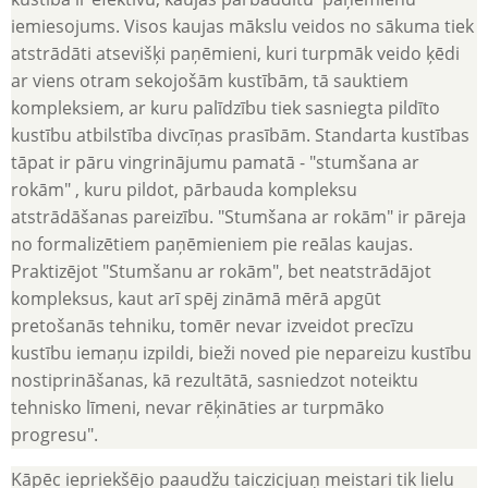
iemiesojums. Visos kaujas mākslu veidos no sākuma tiek
atstrādāti atsevišķi paņēmieni, kuri turpmāk veido ķēdi
ar viens otram sekojošām kustībām, tā sauktiem
kompleksiem, ar kuru palīdzību tiek sasniegta pildīto
kustību atbilstība divcīņas prasībām. Standarta kustības
tāpat ir pāru vingrinājumu pamatā - "stumšana ar
rokām" , kuru pildot, pārbauda kompleksu
atstrādāšanas pareizību. "Stumšana ar rokām" ir pāreja
no formalizētiem paņēmieniem pie reālas kaujas.
Praktizējot "Stumšanu ar rokām", bet neatstrādājot
kompleksus, kaut arī spēj zināmā mērā apgūt
pretošanās tehniku, tomēr nevar izveidot precīzu
kustību iemaņu izpildi, bieži noved pie nepareizu kustību
nostiprināšanas, kā rezultātā, sasniedzot noteiktu
tehnisko līmeni, nevar rēķināties ar turpmāko
progresu".
Kāpēc iepriekšējo paaudžu taiczicjuaņ meistari tik lielu