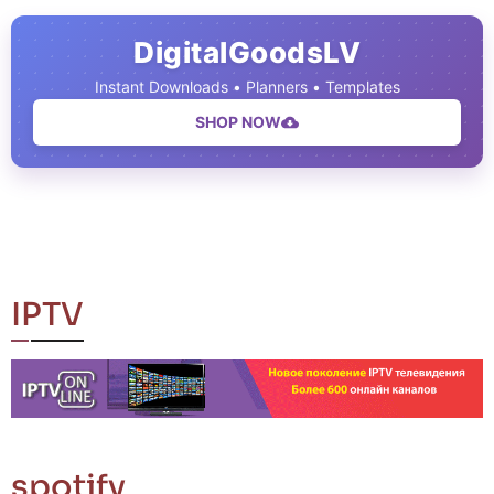
DigitalGoodsLV
Instant Downloads • Planners • Templates
SHOP NOW
IPTV
spotify