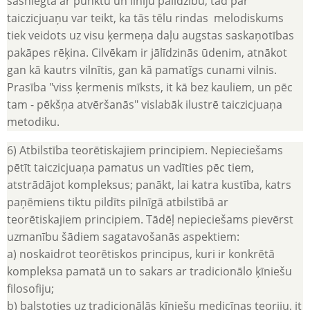
sasniegta ar punktu un līniju palīdzību, tad par
taiczicjuaņu var teikt, ka tās tēlu rindas melodiskums
tiek veidots uz visu ķermeņa daļu augstas saskaņotības
pakāpes rēķina. Cilvēkam ir jālīdzinās ūdenim, atnākot
gan kā kautrs vilnītis, gan kā pamatīgs cunami vilnis.
Prasība "viss ķermenis mīksts, it kā bez kauliem, un pēc
tam - pēkšņa atvēršanās" vislabāk ilustrē taiczicjuaņa
metodiku.
6) Atbilstība teorētiskajiem principiem. Nepieciešams
pētīt taiczicjuaņa pamatus un vadīties pēc tiem,
atstrādājot kompleksus; panākt, lai katra kustība, katrs
paņēmiens tiktu pildīts pilnīgā atbilstībā ar
teorētiskajiem principiem. Tādēļ nepieciešams pievērst
uzmanību šādiem sagatavošanās aspektiem:
a) noskaidrot teorētiskos principus, kuri ir konkrētā
kompleksa pamatā un to sakars ar tradicionālo ķīniešu
filosofiju;
b) balstoties uz tradicionālās ķīniešu medicīnas teoriju, it