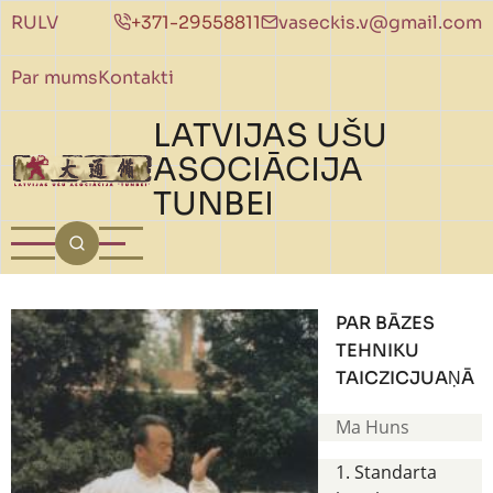
Pārlekt uz galveno saturu
RU
LV
+371-29558811
vaseckis.v@gmail.com
Par mums
Kontakti
LATVIJAS UŠU
ASOCIĀCIJA
TUNBEI
PAR BĀZES
TEHNIKU
TAICZICJUAŅĀ
Ma Huns
1. Standarta