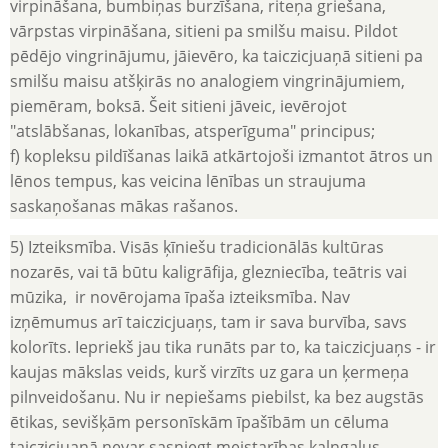
virpināšana, bumbiņas burzīšana, riteņa griešana,
vārpstas virpināšana, sitieni pa smilšu maisu. Pildot
pēdējo vingrinājumu, jāievēro, ka taiczicjuaņā sitieni pa
smilšu maisu atšķirās no analogiem vingrinājumiem,
piemēram, boksā. Šeit sitieni jāveic, ievērojot
"atslābšanas, lokanības, atsperīguma" principus;
f) kopleksu pildīšanas laikā atkārtojoši izmantot ātros un
lēnos tempus, kas veicina lēnības un straujuma
saskaņošanas mākas rašanos.
5) Izteiksmība. Visās ķīniešu tradicionālās kultūras
nozarēs, vai tā būtu kaligrāfija, glezniecība, teātris vai
mūzika, ir novērojama īpaša izteiksmība. Nav
izņēmumus arī taiczicjuaņs, tam ir sava burvība, savs
kolorīts. Iepriekš jau tika runāts par to, ka taiczicjuaņs - ir
kaujas mākslas veids, kurš virzīts uz gara un ķermeņa
pilnveidošanu. Nu ir nepiešams piebilst, ka bez augstās
ētikas, sevišķām personīskām īpašībām un cēluma
taiczicjuaņā nevar sasniegt meistarības kalngalus.