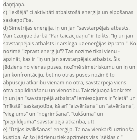
daņtjaņā.
c) "Iekšējā" ci aktivitāti atbalstošā enerģija un elpošanas
saskaņotība.
d) Simetrijas enerģija, iņ un jan "savstarpējais atbasts.
Van Czuņjue darbā "Par taiczicjuaņu" ir teikts: "Iņ un jan
savstarpējais atbalsts ir arslēga uz enerģijas izpratni". Ko
nozīmē "izprast enerģiju"? Tas nozīmē tikai vienu -
apzināt, kas ir "iņ un jan savstarpējais atbalsts. Šis
jēdziens no vienas puses, nozīmē simetriskumu un iņ un
jan konfrontāciju, bet no otras puses nozīmē to
abpusēju atkarību vienam no otra, savstarpēja viens
otra papildināšanu un vienotību. Taiczicjuaņā konkrēts
iņ un jan "savstarpējā atbalsta" iemiesojums ir "cietā" un
"mīkstā" saskaņotība, kā arī "aizvēršana" un "atvēršana",
"vieglums" un "nogrimšana", "tukšuma" un
"piepildījuma" savstarpēja atkarība, utt.
e) "Dzijas izvilkšanas" enerģija. Tā nav vienkārši uztinoša
kustība. Ar šo jēdzienu tiek apzīmēts viss "sēklas ci"