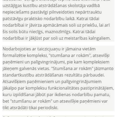
uzstājīgas kustību atstrādāšanas skolotāja vadībā
nepieciešams pastāvīgi pilnveidoties nepārtrauktu
patstāvīgu praktisko nodarbību laikā. Katrai tādai
nodarbībai ir jāvirza apmācāmais soli uz priekšu, lai arī
šis solis būtu niecīgs, maznozīmīgs. Katrai tādai
nodarbībai ir jākļūst par soli uz meistarības kalngaliem.
Nodarbojoties ar taiczicjuaņu ir jāmaina vietām
formalizētie kompleksi, "stumšana ar rokām", atsevišķi
paņēmieni un palīgvingrinājumi, pie kam kompleksiem
jāieņem galvenās vietas. "Stumšana ar rokām" jāizmanto
standartkustību atstrādāšanas rezultātu pārbaudei.
Atsavišķiem paņēmieniem un palīgvingrinājumiem
jākalpo par kompleksu funkcionalitātes pastiprinātājiem,
kuru izpildīšanai jābūt par ikdienas nodarbību pamatu,
bet "stumšanu ar rokām" un atsevišķie paņēmieni var
tikt atsrādāti tikai periodiski.