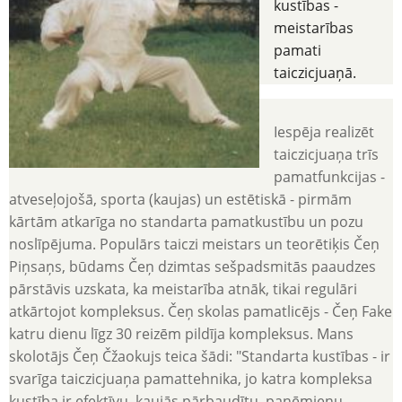
kustības -
meistarības
pamati
taiczicjuaņā.
Iespēja realizēt
taiczicjuaņa trīs
pamatfunkcijas -
atveseļojošā, sporta (kaujas) un estētiskā - pirmām
kārtām atkarīga no standarta pamatkustību un pozu
noslīpējuma. Populārs taiczi meistars un teorētiķis Čeņ
Piņsaņs, būdams Čeņ dzimtas sešpadsmitās paaudzes
pārstāvis uzskata, ka meistarība atnāk, tikai regulāri
atkārtojot kompleksus. Čeņ skolas pamatlicējs - Čeņ Fake
katru dienu līgz 30 reizēm pildīja kompleksus. Mans
skolotājs Čeņ Čžaokujs teica šādi: "Standarta kustības - ir
svarīga taiczicjuaņa pamattehnika, jo katra kompleksa
kustība ir efektīvu, kaujās pārbaudītu paņēmienu