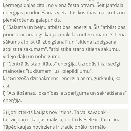
ķermeņa daļas citai, no viena žesta otram. Šeit jāatdala
enerģijas producēšanas vieta, tās kustības maršruts un
piemērošanas galapunkts.
i) "Sākuma un beigu atbilstības" enerģija. Šis "atbilstības"
princips ir analogs kaujas mākslas noteikumam: "sitiena
sākums atbilst tā izbeigšanai" un "sitiena izbeigšana
atbilst tā sākumam", "atbilstība starp sitiena sākumu,
vidējo daļu un nobeigumu".
j) "Centrālās stabilitātes" enerģija. Uzrodās tikai secīgi
mainoties "tukšumam" uz "piepildījumu".
k) "Griezošā dzirnakmens" enerģija ar mugurkaulu, kā
asi.
l) "Atslābšanas, lokanības, atsperīguma un sakratīšanas"
enerģija.
3) Ļoti izteikts kaujas novirziens. Tā vai savādāk -
taiczicjuaņ ir kaujas māksla, un tā dvēsele ir dūru cīņa.
Tāpēc kaujas novirziens ir tradicionālo formālo