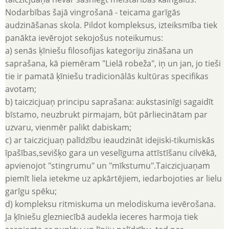
Nodarbības šajā vingrošanā - teicama garīgās
audzināšanas skola. Pildot kompleksus, izteiksmība tiek
panākta ievērojot sekojošus noteikumus:
a) senās ķīniešu filosofijas kategoriju zināšana un
saprašana, kā piemēram "Lielā robeža", iņ un jan, jo tieši
tie ir pamatā ķīniešu tradicionālās kultūras specifikas
avotam;
b) taiczicjuaņ principu saprašana: aukstasinīgi sagaidīt
bīstamo, neuzbrukt pirmajam, būt pārliecinātam par
uzvaru, vienmēr palikt dabiskam;
c) ar taiczicjuaņ palīdzību ieaudzināt idejiski-tikumiskās
īpašības,sevišķo gara un veselīguma attīstīšanu cilvēkā,
apvienojot "stingrumu" un "mīkstumu".Taiczicjuaņam
piemīt liela ietekme uz apkārtējiem, iedarbojoties ar lielu
garīgu spēku;
d) kompleksu ritmiskuma un melodiskuma ievērošana.
Ja ķīniešu glezniecībā audekla ieceres harmoja tiek