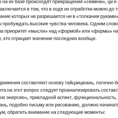
о на их базе происходят превращения «семени», ци и
аключается в том, что в ходе их отработки можно до
ание которых не разрешается ни в «толкании руками»,
ы пробуждать высокие чувства человека. Одним слов
т за приоритет «мысли» над «формой» или «формы» н
, кто отрицает значение последних вообще.
 движения составляют основу тайцзицюань, логично б
ета на этот вопрос следует проанализировать соста
 энергию», прикладной аспект, функциональность, 
нь, подобно письму или рисованию, должно начинать
имум, обратить внимание на следующие моменты: