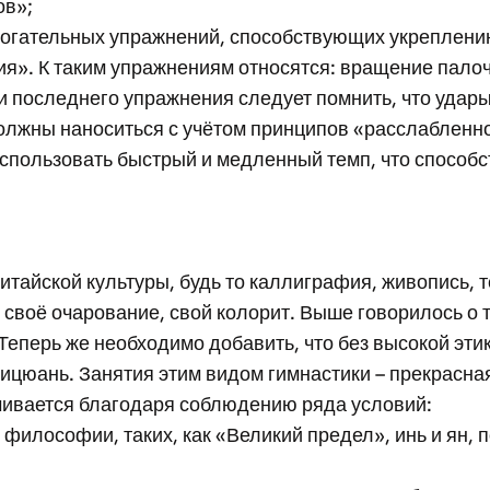
ов»;
огательных упражнений, способствующих укреплению 
». К таким упражнениям относятся: вращение палоч
и последнего упражнения следует помнить, что удары
олжны наноситься с учётом принципов «расслабленнос
спользовать быстрый и медленный темп, что способс
тайской культуры, будь то каллиграфия, живопись, т
воё очарование, свой колорит. Выше говорилось о то
еперь же необходимо добавить, что без высокой этик
ицюань. Занятия этим видом гимнастики – прекрасна
чивается благодаря соблюдению ряда условий:
 философии, таких, как «Великий предел», инь и ян,