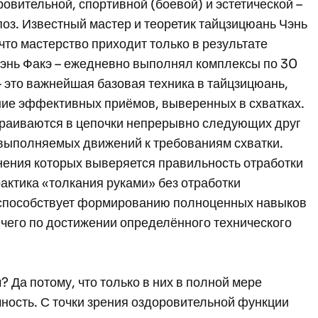
овительной, спортивной (боевой) и эстетической –
поз. Известный мастер и теоретик тайцзицюань Чэнь
что мастерство приходит только в результате
энь Факэ – ежедневно выполнял комплексы по 30
– это важнейшая базовая техника в тайцзицюань,
ие эффективных приёмов, выверенных в схватках.
страиваются в цепочки непрерывно следующих друг
 выполняемых движений к требованиям схватки.
нения которых выверяется правильность отработки
актика «толкания руками» без отработки
не способствует формированию полноценных навыков
чего по достижении определённого технического
а потому, что только в них в полной мере
чность. С точки зрения оздоровительной функции