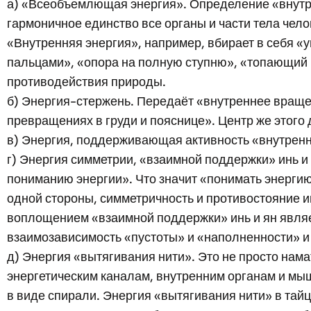
а) «Всеобъемлющая энергия». Определение «внутр
гармоничное единство все органы и части тела чел
«Внутренняя энергия», например, вбирает в себя «
пальцами», «опора на полную ступню», «топающий ш
противодействия природы.
б) Энергия-стержень. Передаёт «внутреннее вращен
превращениях в груди и пояснице». Центр же этого
в) Энергия, поддерживающая активность «внутренн
г) Энергия симметрии, «взаимной поддержки» инь и
пониманию энергии». Что значит «понимать энергию»
одной стороны, симметричность и противостояние ин
воплощением «взаимной поддержки» инь и ян являет
взаимозависимость «пустоты» и «наполненности» и 
д) Энергия «вытягивания нити». Это не просто на
энергетическим каналам, внутренним органам и мыш
в виде спирали. Энергия «вытягивания нити» в тайц