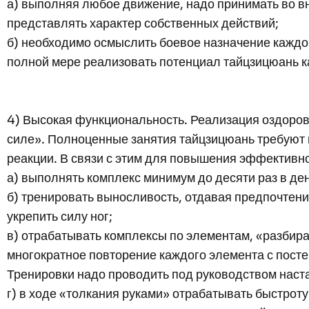
а) выполняя любое движение, надо принимать во в
представлять характер собственных действий;
б) необходимо осмыслить боевое назначение каждог
полной мере реализовать потенциал тайцзицюань ка
4) Высокая функциональность. Реализация оздоров
силе». Полноценные занятия тайцзицюань требуют п
реакции. В связи с этим для повышения эффективн
а) выполнять комплекс минимум до десяти раз в ден
б) тренировать выносливость, отдавая предпочтени
укрепить силу ног;
в) отрабатывать комплексы по элементам, «разбир
многократное повторение каждого элемента с посте
Тренировки надо проводить под руководством наст
г) в ходе «толкания руками» отрабатывать быстроту