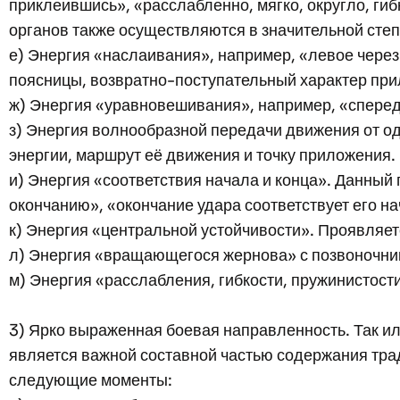
приклеившись», «расслабленно, мягко, округло, ги
органов также осуществляются в значительной степ
е) Энергия «наслаивания», например, «левое через
поясницы, возвратно-поступательный характер при
ж) Энергия «уравновешивания», например, «спереди
з) Энергия волнообразной передачи движения от одн
энергии, маршрут её движения и точку приложения.
и) Энергия «соответствия начала и конца». Данный 
окончанию», «окончание удара соответствует его н
к) Энергия «центральной устойчивости». Проявляет
л) Энергия «вращающегося жернова» с позвоночник
м) Энергия «расслабления, гибкости, пружинистост
3) Ярко выраженная боевая направленность. Так ил
является важной составной частью содержания тра
следующие моменты: