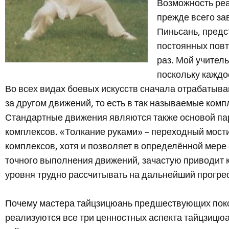
Возможность реа
прежде всего за
Пиньсань, предс
постоянных повт
раз. Мой учител
поскольку каждо
Во всех видах боевых искусств сначала отрабатыв
за другом движений, то есть в так называемые ком
Стандартные движения являются также основой пар
комплексов. «Толкание руками» – переходный мост
комплексов, хотя и позволяет в определённой мер
точного выполнения движений, зачастую приводит 
уровня трудно рассчитывать на дальнейший прогре
Почему мастера тайцзицюань предшествующих покол
реализуются все три ценностных аспекта тайцзицюа