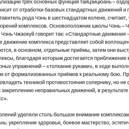
лизации трёх основных функций тайцзицюань – оздор
висит от отработки базовых стандартных движений и 
тавитель рода Чэнь в шестнадцатом колене, считает, 
орений комплексов. Основоположник школы Чэнь – Ч
ь Чэнь Чжаокуй говорит так: «Стандартные движения 
е движение комплекса представляет собой воплощен
аются, в основном, отдельные приёмы, затем они вы
плексы, благодаря которым достигается приближение
ных упражнений – «толкание руками», в ходе выпол
ик от формализованных приёмов к реальному бою. Пр
е овладеть техникой противостояния сопернику, но 
к закреплению неправильных движений, в результате 
сс».
ений уделяли столь большое внимание комплексам? Д
нь: укрепление здоровья, боевое мастерство, эстети