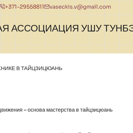
+371-29558811
vaseckis.v@gmail.com
АЯ АССОЦИАЦИЯ УШУ ТУНБ
ХНИКЕ В ТАЙЦЗИЦЮАНЬ
движения – основа мастерства в тайцзицюань