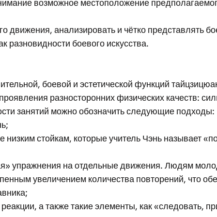
нимание возможное местоположение предполагаемого
о движения, анализировать и чётко представлять бое
к разновидности боевого искусства.
ительной, боевой и эстетической функций тайцзицюа
роявления разносторонних физических качеств: силы
ости занятий можно обозначить следующие подходы:
ь;
е низким стойкам, которые учитель Чэнь называет «
ая» упражнения на отдельные движения. Людям моло
пенным увеличением количества повторений, что обе
авника;
 реакции, а также такие элементы, как «следовать, п