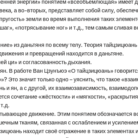
енней энергии» понятием «всеобъемлющая» имеет дво
овека, а во-вторых, представляет собой силу, обесп
упругость» земли во время выполнения таких элемент
аг», «потрясывание ног» и т.д., тем самым сливая в
ие» из даньтяня по всему телу. Теория тайцзицюань 
 движения и превращений находится в даньтяне.
ей ци» и согласованность дыхания.
 ян. В работе Ван Цзунъюэ «О тайцзицюань» говоритс
? Это значит только одно – уяснить, что такое «взаим
ь и ян, а с другой, их взаимозависимость, взаимодо
ся сочетание «жёсткости» и «мягкости», «раскрытия»
т.д.
матывающее движение. Этим понятием обозначается в
ечным тканям, связанная с ослаблением и усилением
зицюань находит своё отражение в таких элементах и